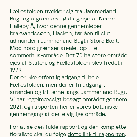
Fællesfolden trækker sig fra Jammerland
Bugt og afgrænses i øst og syd af Nedre
Skriv under (hjørring)
Sund Limfjord
Storken tilbage til Kolding
Halleby Å, hvor denne gennemløber
Fornavn
Fornavn
Fornavn
brakvandssøen, Flasken, før åen til slut
udmunder i Jammerland Bugt i Store Bælt.
Mod nord grænser arealet op til et
Efternavn
Efternavn
Efternavn
sommerhus-område. Det 70 ha store område
ejes af Staten, og Fællesfolden blev fredet i
1979.
Email
Email
Email
Der er ikke offentlig adgang til hele
Fællesfolden, men der er fri adgang til
Telefon
Telefon
Telefon
stranden og klitterne langs Jammerland Bugt.
Vi har regelmæssigt besøgt området gennem
2021, og rapporten her er vores botaniske
gennemgang af dette vigtige område.
Danmarks Naturfredningsforening må gerne kontakte mig
Danmarks Naturfredningsforening må gerne kontakte mig
Danmarks Naturfredningsforening må gerne kontakte mig
med nyt om sagen samt fremtidige
med nyt om sagen samt fremtidige
med nyt om sagen samt fremtidige
underskriftindsamlinger og andre støttemuligheder. Jeg
underskriftindsamlinger og andre støttemuligheder. Jeg
underskriftindsamlinger og andre støttemuligheder. Jeg
For at se den fulde rapport og den komplette
kan til enhver tid tilbagekalde dette samtykke ved at
kan til enhver tid tilbagekalde dette samtykke ved at
kan til enhver tid tilbagekalde dette samtykke ved at
floraliste skal du følge
dette link til rapporten
.