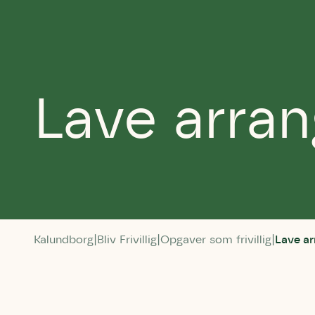
Lave arra
Kalundborg
Bliv Frivillig
Opgaver som frivillig
Lave a