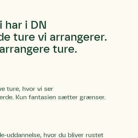
i har i DN
 ture vi arrangerer.
arrangere ture.
e ture, hvor vi ser
jerde. Kun fantasien sætter grænser.
l Kolding
rring)
ide-uddannelse, hvor du bliver rustet