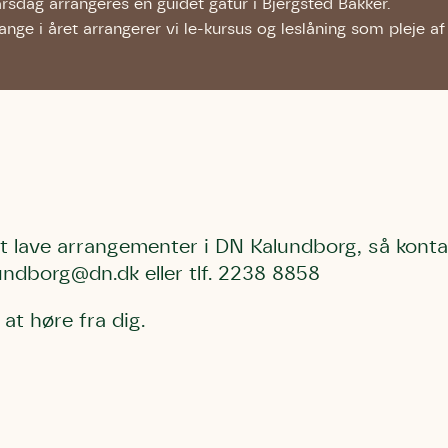
rsdag arrangeres en guidet gåtur i Bjergsted Bakker.
ange i året arrangerer vi le-kursus og leslåning som pleje 
 at lave arrangementer i DN Kalundborg, så kont
ndborg@dn.dk eller tlf.
2238 8858
 at høre fra dig.