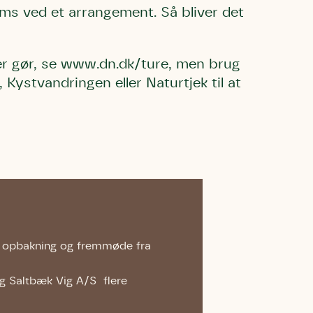
oms ved et arrangement. Så bliver det
nger gør, se www.dn.dk/ture, men brug
ystvandringen eller Naturtjek til at
 må gerne
ning må
kontakte
r og andre
dsamlinger
ttemuligheder.
r opbakning og fremmøde fra
ette samtykke ved
at kontakte
 samtykke
ata@dn.dk
og Saltbæk Vig A/S flere