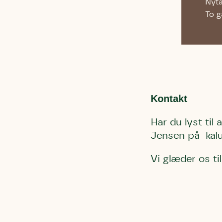
Nytå
To g
Kontakt
Har du lyst til
Jensen på kalu
Vi glæder os til