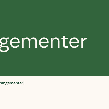
ngementer
rrangementer