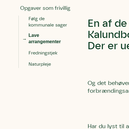
Opgaver som frivillig
Følg de
En af de
kommunale sager
Kalundb
Lave
arrangementer
Der er u
Fredningstjek
Naturpleje
Og det behøver 
forbrændingsan
Du skrive
Du skri
Du skriver 
Storken t
Linie 
Første pun
Har du lyst til