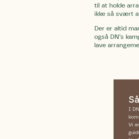
Test
Endelig er
til at holde ar
Hjørr
et godt hj
ikke så svært 
Linie 
der nok er
Der er altid ma
af de dans
også DN’s kamp
Den store 
lave arrangeme
brumbass
kalder den
Andet pun
Humlebier 
blomster o
have.
Så
I DN
kom
Vi a
guid