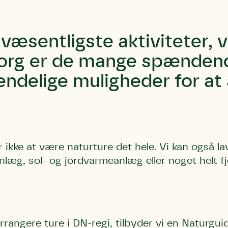
 væsentligste aktiviteter, v
org er de mange spændende
endelige muligheder for at 
ikke at være naturture det hele. Vi kan også lav
læg, sol- og jordvarmeanlæg eller noget helt f
Storken tilbage ti
Skriv under (hjø
r under på
ver under på
Sund Limfjord
under på
ilbage til Kolding
1
Fornavn
Fornavn
kt
 arrangere ture i DN-regi, tilbyder vi en Naturgu
Fornavn