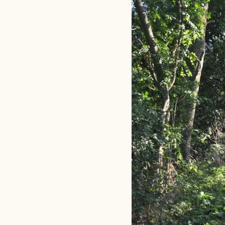
Du skrive
Du skri
Du skriver 
Storken t
Linie 
Første pun
Test
Endelig er
Hjørr
et godt hj
Linie 
der nok er
af de dans
Den store 
brumbass
kalder den
Andet pun
Humlebier 
blomster o
have.