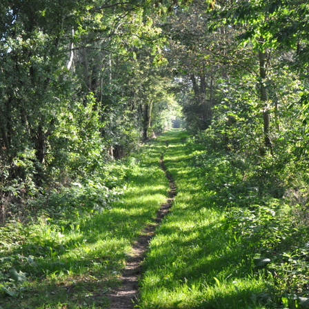
Storken tilbage ti
Skriv under (hjø
r under på
ver under på
Sund Limfjord
under på
ilbage til Kolding
1
Fornavn
Fornavn
kt
Fornavn
 kvashegnet også
ing
em for jordhumle,
Efternavn
Efternavn
2
Efternavn
 den mest kendte
ke humlebiarter.
humlebi – eller
Email
Email
Email
e som mange
.
kt
Telefon
Telefon
Telefon
bestøver effektivt
g afgrøder i din
Danmarks Naturfredningsforening
Danmarks Naturfredningsfore
Danmarks Naturfredningsforening må gerne 
kontakte mig med nyt om sagen samt
gerne kontakte mig med nyt om sagen
mig med nyt om sagen samt fremtidige
fremtidige underskriftindsamlinge
samt fremtidige underskriftin
underskriftindsamlinger og andre stø
støttemuligheder. Jeg kan til enhver tid
og andre støttemuligheder. Jeg kan til