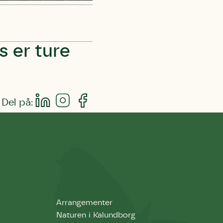
ette samtykke ved
at kontakte
 samtykke
ata@dn.dk
 er ture
Del på:
Arrangementer
Naturen i Kalundborg