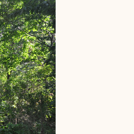
l Kolding
rring)
 må gerne
ning må
kontakte
r og andre
dsamlinger
ttemuligheder.