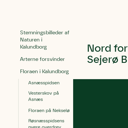
Stemningsbilleder af
Naturen i
Nord for
Kalundborg
Sejerø B
Arterne forsvinder
Floraen i Kalundborg
Asnæsspidsen
Vesterskov på
Asnæs
Floraen på Nekselø
Røsnæsspidsens
nyere overdrev