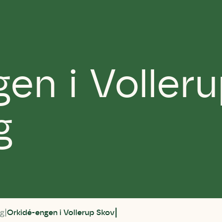
en i Voller
g
rg
Orkidé-engen i Vollerup Skov