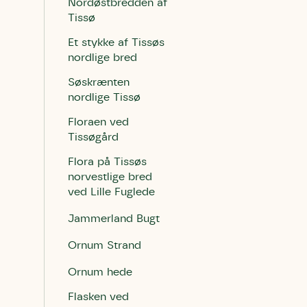
Nordøstbredden af
Tissø
Et stykke af Tissøs
nordlige bred
Søskrænten
nordlige Tissø
Floraen ved
Tissøgård
Flora på Tissøs
norvestlige bred
ved Lille Fuglede
Jammerland Bugt
Ornum Strand
Ornum hede
Flasken ved