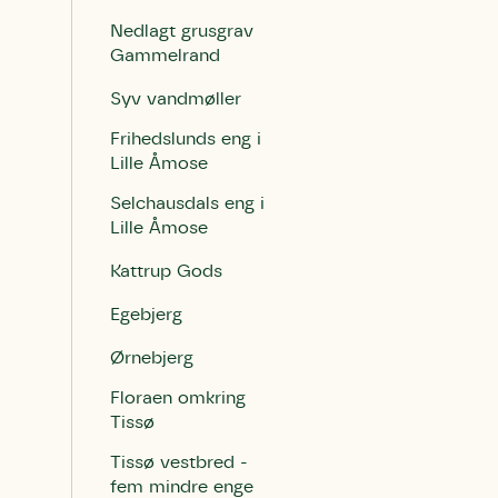
Humlebier 
Nedlagt grusgrav
blomster o
Gammelrand
have.
Syv vandmøller
Frihedslunds eng i
Lille Åmose
Selchausdals eng i
Lille Åmose
Kattrup Gods
Egebjerg
Ørnebjerg
Floraen omkring
Tissø
Tissø vestbred -
fem mindre enge