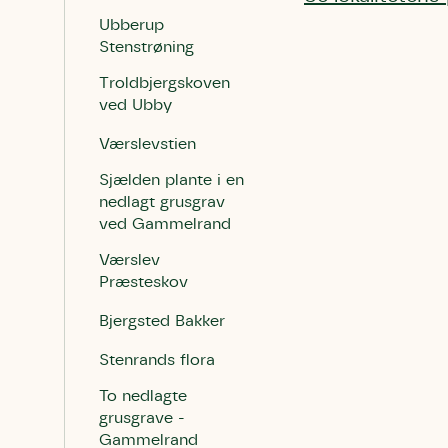
Ubberup
Stenstrøning
Troldbjergskoven
ved Ubby
Værslevstien
Du skrive
Du skri
Sjælden plante i en
Du skriver 
nedlagt grusgrav
Storken t
Linie 
Første pun
ved Gammelrand
Test
Endelig er
Værslev
Hjørr
et godt hj
Præsteskov
Linie 
der nok er
Bjergsted Bakker
af de dans
Den store 
Stenrands flora
brumbass
To nedlagte
kalder den
grusgrave -
Andet pun
Gammelrand