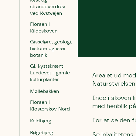
Kyst og
strandoverdrev
ved Kystvejen
Floraen i
Kildeskoven
Gisseløre, geologi,
historie og især
botanik
Gl. kystskrænt
Lundevej - gamle
Arealet ud mod
kulturplanter
Naturstyrelsen 
Møllebakken
Inde i skoven 
Floraen i
med henblik på 
Klosterskov Nord
For at se den f
Keldbjerg
Bøgebjerg
Se lokalitetens