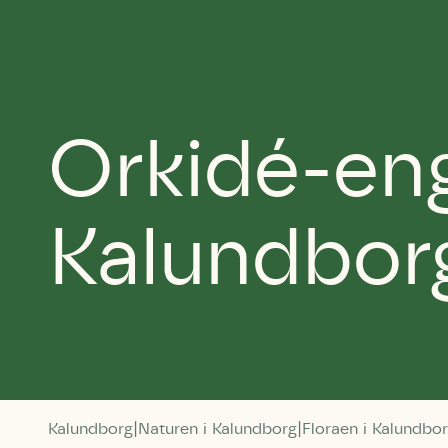
Orkidé-eng
Kalundbor
Kalundborg
Naturen i Kalundborg
Floraen i Kalundbo