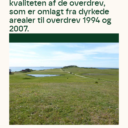
kvaliteten af de overdrev,
som er omlagt fra dyrkede
arealer til overdrev 1994 og
2007.
Skriv under (hjørring)
Sund Limfjord
Storken tilbage til Kolding
Fornavn
Fornavn
Fornavn
Efternavn
Efternavn
Efternavn
Email
Email
Email
Telefon
Telefon
Telefon