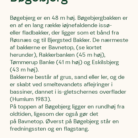
Skriv under nu
Skriv under nu
Skriv under nu
Bøgebjerg er en 48 m høj. Bøgebjergbakken er
Du skriver under på
Du skriver under på
Du skriver under på
en af en lang række iøjnefaldende issø-
Første punkt
Linie 1
Storken tilbage til Kolding
eller fladbakker, der ligger som et bånd fra
Test
Endelig er kvashegnet også et godt
Røsnæs og til Bjergsted Bakker. De nærmeste
Hjørring
hjem for jordhumle, der nok er den
af bakkerne er Bavnetop, (se kortet
Linie 2
mest kendte af de danske
herunder), Rakkerbanken (45 m høj),
humlebiarter. Den store humlebi –
Tømmerup Banke (41 m høj) og Eskilsbjerg
eller brumbasse som mange kalder
(43 m høj).
den.
Bakkerne består af grus, sand eller ler, og de
Andet punkt
er skabt ved smeltevandets aflejringer i
Humlebier bestøver effektivt blomster
bassiner, dannet i is-gletschernes overflader
og afgrøder i din have.
(Humlum 1983).
På toppen af Bøgebjerg ligger en rundhøj fra
oldtiden, ligesom der også gør det
på Bavnetop. Øverst på Bøgebjerg står en
fredningssten og en flagstang.