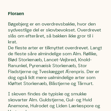
Floraen
Bøgebjerg er en overdrevsbakke, hvor den
sydvestlige del er skovbevokset. Overdrevet
slås om efteråret, så bakken ikke gror til i
krat.
De fleste arter er tilknyttet overdrevet. Langt
de fleste såre almindelige som Alm. Røllike,
Blød Storkenæb, Lancet-Vejbred, Knold-
Ranunkel, Pyrenæisk Storkenæb, Stor
Fladstjerne og Tveskægget Ærenpris. Der er
dog også lidt mere ualmindelige arter som
Kløftet Storkenæb, Blåstjerne og Tårnurt.
I skoven findes de typiske og smukke
skovarter Alm. Guldstjerne, Gul- og Hvid
Anemone, Hulrodet og Liden Lærkespore og