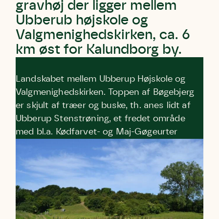
gravhøj der ligger mellem
Ubberub højskole og
Valgmenighedskirken, ca. 6
km øst for Kalundborg by.
Landskabet mellem Ubberup Højskole og
Valgmenighedskirken. Toppen af Bøgebjerg
er skjult af træer og buske, th. anes lidt af
Ubberup Stenstrøning, et fredet område
med bl.a. Kødfarvet- og Maj-Gøgeurter