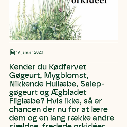
19. januar 2023
Kender du Kødfarvet
Gøgeurt, Mygblomst,
Nikkende Hullæbe, Salep-
gøgeurt og Ægbladet
Fliglæbe? Hvis ikke, så er
Skriv under (hjørring)
Sund Limfjord
Storken tilbage til Kolding
chancen der nu for at lære
Fornavn
Fornavn
Fornavn
dem og en lang række andre
sjældne, fredede orkidéer