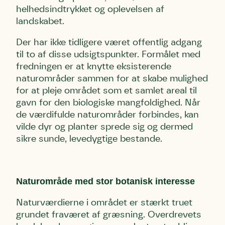
helhedsindtrykket og oplevelsen af
landskabet.
Der har ikke tidligere været offentlig adgang
til to af disse udsigtspunkter. Formålet med
fredningen er at knytte eksisterende
naturområder sammen for at skabe mulighed
for at pleje området som et samlet areal til
gavn for den biologiske mangfoldighed. Når
de værdifulde naturområder forbindes, kan
vilde dyr og planter sprede sig og dermed
sikre sunde, levedygtige bestande.
Skriv under (hjørring)
Sund Limfjord
Storken tilbage til Kolding
Naturområde med stor botanisk interesse
Fornavn
Fornavn
Fornavn
Naturværdierne i området er stærkt truet
grundet fraværet af græsning. Overdrevets