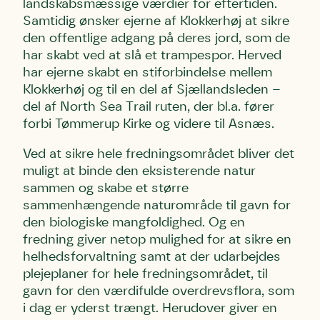
landskabsmæssige værdier for eftertiden.
Hjørring
hjem for jordhumle, der nok er den
Samtidig ønsker ejerne af Klokkerhøj at sikre
Linie 2
mest kendte af de danske humlebiarter.
den offentlige adgang på deres jord, som de
Den store humlebi – eller brumbasse
har skabt ved at slå et trampespor. Herved
som mange kalder den.
har ejerne skabt en stiforbindelse mellem
Andet punkt
Klokkerhøj og til en del af Sjællandsleden –
Humlebier bestøver effektivt blomster
del af North Sea Trail ruten, der bl.a. fører
og afgrøder i din have.
forbi Tømmerup Kirke og videre til Asnæs.
Ved at sikre hele fredningsområdet bliver det
muligt at binde den eksisterende natur
sammen og skabe et større
sammenhængende naturområde til gavn for
den biologiske mangfoldighed. Og en
fredning giver netop mulighed for at sikre en
helhedsforvaltning samt at der udarbejdes
plejeplaner for hele fredningsområdet, til
gavn for den værdifulde overdrevsflora, som
i dag er yderst trængt. Herudover giver en