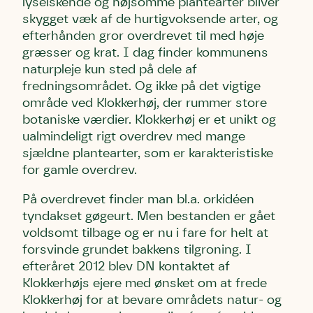
lyselskende og nøjsomme plantearter bliver
Efternavn
Efternavn
Efternavn
skygget væk af de hurtigvoksende arter, og
efterhånden gror overdrevet til med høje
Email
Email
Email
græsser og krat. I dag finder kommunens
naturpleje kun sted på dele af
fredningsområdet. Og ikke på det vigtige
Telefon
Telefon
Telefon
område ved Klokkerhøj, der rummer store
botaniske værdier. Klokkerhøj er et unikt og
ualmindeligt rigt overdrev med mange
Danmarks Naturfredningsforening må gerne kontakte mig
Danmarks Naturfredningsforening må gerne kontakte mig
Danmarks Naturfredningsforening må gerne kontakte mig
sjældne plantearter, som er karakteristiske
med nyt om sagen samt fremtidige
med nyt om sagen samt fremtidige
med nyt om sagen samt fremtidige
for gamle overdrev.
underskriftindsamlinger og andre støttemuligheder. Jeg
underskriftindsamlinger og andre støttemuligheder. Jeg
underskriftindsamlinger og andre støttemuligheder. Jeg
kan til enhver tid tilbagekalde dette samtykke ved at
kan til enhver tid tilbagekalde dette samtykke ved at
kan til enhver tid tilbagekalde dette samtykke ved at
På overdrevet finder man bl.a. orkidéen
kontakte persondata@dn.dk
kontakte persondata@dn.dk
kontakte persondata@dn.dk
tyndakset gøgeurt. Men bestanden er gået
Skriv under nu
Skriv under nu
Skriv under nu
voldsomt tilbage og er nu i fare for helt at
forsvinde grundet bakkens tilgroning. I
efteråret 2012 blev DN kontaktet af
Du skriver under på
Du skriver under på
Du skriver under på
Klokkerhøjs ejere med ønsket om at frede
Første punkt
Linie 1
Storken tilbage til Kolding
Klokkerhøj for at bevare områdets natur- og
Test
Endelig er kvashegnet også et godt