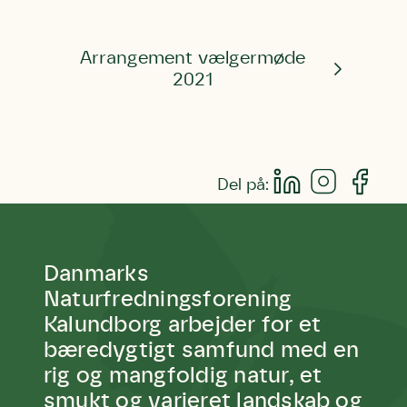
Hjørring
hjem for jordhumle, der nok er den
Linie 2
mest kendte af de danske
humlebiarter. Den store humlebi –
Arrangement vælgermøde
eller brumbasse som mange kalder
2021
den.
Andet punkt
Humlebier bestøver effektivt
blomster og afgrøder i din have.
Del på:
Danmarks
Naturfredningsforening
Kalundborg arbejder for et
bæredygtigt samfund med en
rig og mangfoldig natur, et
smukt og varieret landskab og