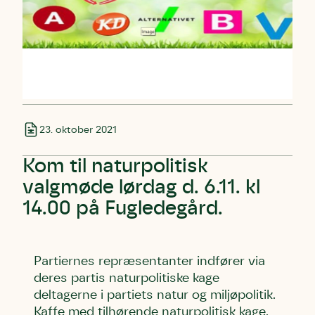
23. oktober 2021
Kom til naturpolitisk
valgmøde lørdag d. 6.11. kl
14.00 på Fugledegård.
Skriv under (hjørring)
Sund Limfjord
Storken tilbage til Kolding
Partiernes repræsentanter indfører via
Fornavn
Fornavn
Fornavn
deres partis naturpolitiske kage
deltagerne i partiets natur og miljøpolitik.
Efternavn
Efternavn
Efternavn
Kaffe med tilhørende naturpolitisk kage.