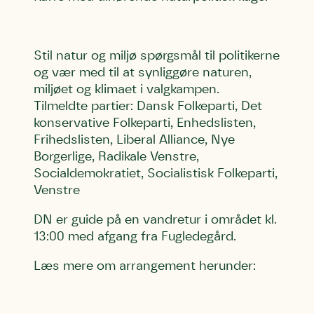
Email
Email
Email
Stil natur og miljø spørgsmål til politikerne
og vær med til at synliggøre naturen,
miljøet og klimaet i valgkampen.
Telefon
Telefon
Telefon
Tilmeldte partier: Dansk Folkeparti, Det
konservative Folkeparti, Enhedslisten,
Frihedslisten, Liberal Alliance, Nye
Danmarks Naturfredningsforening må gerne
Danmarks Naturfredningsforening må gerne
Danmarks Naturfredningsforening må gerne
Borgerlige, Radikale Venstre,
kontakte mig med nyt om sagen samt fremtidige
kontakte mig med nyt om sagen samt fremtidige
kontakte mig med nyt om sagen samt fremtidige
underskriftindsamlinger og andre støttemuligheder.
underskriftindsamlinger og andre støttemuligheder.
underskriftindsamlinger og andre støttemuligheder.
Socialdemokratiet, Socialistisk Folkeparti,
Jeg kan til enhver tid tilbagekalde dette samtykke
Jeg kan til enhver tid tilbagekalde dette samtykke
Jeg kan til enhver tid tilbagekalde dette samtykke
Venstre
ved at kontakte persondata@dn.dk
ved at kontakte persondata@dn.dk
ved at kontakte persondata@dn.dk
DN er guide på en vandretur i området kl.
Skriv under nu
Skriv under nu
Skriv under nu
13:00 med afgang fra Fugledegård.
Du skriver under på
Du skriver under på
Du skriver under på
Læs mere om arrangement herunder:
Første punkt
Linie 1
Storken tilbage til Kolding
Test
Endelig er kvashegnet også et godt