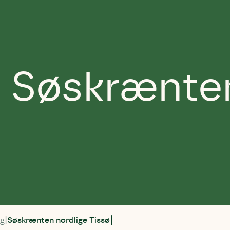
å Søskrænten
rg
Søskrænten nordlige Tissø