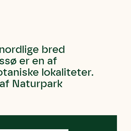
nordlige bred
ssø er en af
aniske lokaliteter.
 af Naturpark