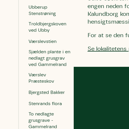
engen neden fo
Ubberup
Stenstrøning
Kalundborg kom
hensigtsmæssig
Troldbjergskoven
ved Ubby
For at se den f
Værslevstien
Se lokalitetens
Du skrive
Du skri
Sjælden plante i en
Du skriver 
nedlagt grusgrav
Storken t
Linie 
Første pun
ved Gammelrand
Test
Endelig er
Værslev
Hjørr
et godt hj
Præsteskov
Linie 
der nok er
Bjergsted Bakker
af de dans
Den store 
Stenrands flora
brumbass
To nedlagte
kalder den
grusgrave -
Andet pun
Gammelrand