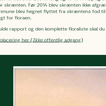
r skrænten. Før 2014 blev skrænten ikke afgræ
mune blev hegnet flyttet fra skræntens fod til
t for floraen.
ulde rapport og den komplette floraliste skal du
 placering her (
Ikke
offentlig adgang)
Storken tilbage ti
Skriv under (hjø
r under på
ver under på
Sund Limfjord
under på
ilbage til Kolding
1
Fornavn
Fornavn
kt
Fornavn
 kvashegnet også
ing
em for jordhumle,
Efternavn
Efternavn
2
Efternavn
 den mest kendte
ke humlebiarter.
humlebi – eller
Email
Email
Email
e som mange
.
kt
Telefon
Telefon
Telefon