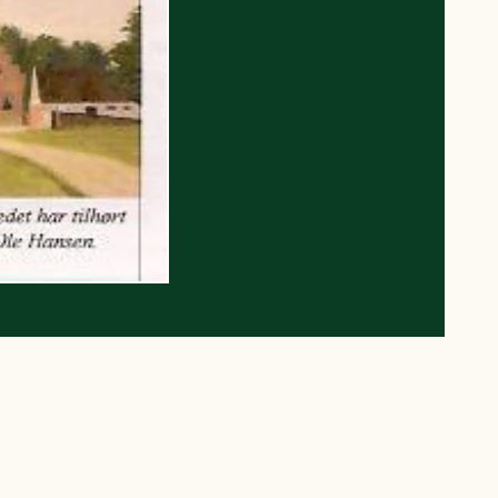
 må gerne
ning må
kontakte
r og andre
dsamlinger
ttemuligheder.
ette samtykke ved
at kontakte
 samtykke
ata@dn.dk