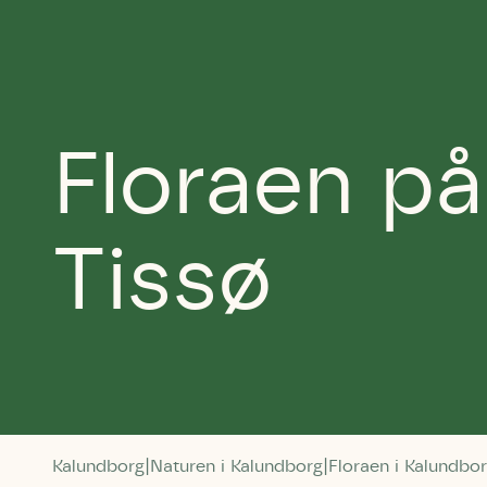
Floraen p
Tissø
Kalundborg
Naturen i Kalundborg
Floraen i Kalundbo