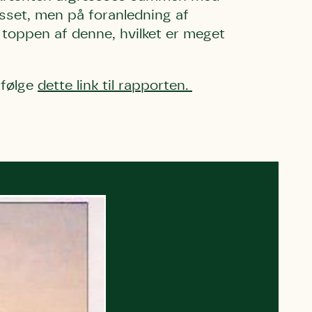
sset, men på foranledning af
 toppen af denne, hvilket er meget
 følge
dette link til rapporten
.
l Kolding
rring)