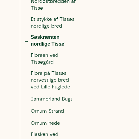
Nordøstbredden af
Tissø
Et stykke af Tissøs
nordlige bred
Søskrænten
nordlige Tissø
Floraen ved
Tissøgård
Flora på Tissøs
norvestlige bred
ved Lille Fuglede
Jammerland Bugt
Ornum Strand
Ornum hede
Flasken ved