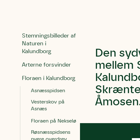
Stemningsbilleder af
Naturen i
Den syd
Kalundborg
mellem S
Arterne forsvinder
Kalundbo
Floraen i Kalundborg
Skrænten
Asnæsspidsen
Åmosen
Vesterskov på
Asnæs
Floraen på Nekselø
Røsnæsspidsens
nyere overdrev