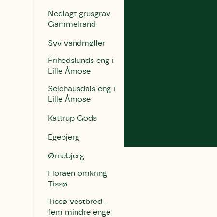
Humlebier 
Nedlagt grusgrav
blomster o
Gammelrand
have.
Syv vandmøller
Frihedslunds eng i
Lille Åmose
Selchausdals eng i
Lille Åmose
Kattrup Gods
Egebjerg
Ørnebjerg
Floraen omkring
Tissø
Tissø vestbred -
fem mindre enge