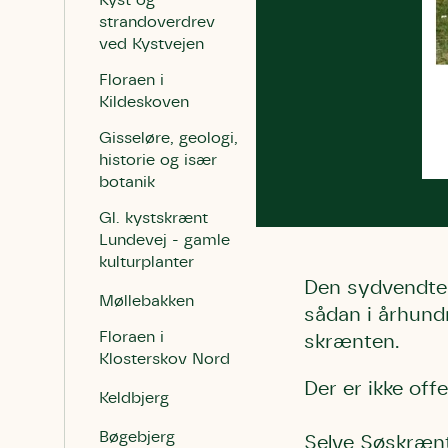
Kyst og
strandoverdrev
ved Kystvejen
Floraen i
Kildeskoven
Gisseløre, geologi,
historie og især
botanik
Gl. kystskrænt
Lundevej - gamle
kulturplanter
Den sydvendte 
Møllebakken
sådan i århundr
Floraen i
skrænten.
Klosterskov Nord
Der er ikke off
Keldbjerg
Bøgebjerg
Selve Søskrænt