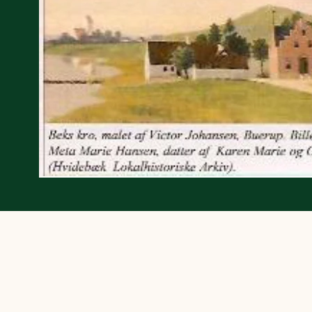
bestøver effektivt
g afgrøder i din
Danmarks Naturfredningsforening
Danmarks Naturfredningsfore
Danmarks Naturfredningsforening må gerne 
kontakte mig med nyt om sagen samt
gerne kontakte mig med nyt om sagen
mig med nyt om sagen samt fremtidige
fremtidige underskriftindsamlinge
samt fremtidige underskriftin
underskriftindsamlinger og andre stø
støttemuligheder. Jeg kan til enhver tid
og andre støttemuligheder. Jeg kan til
Jeg kan til enhver tid tilbagekalde d
tilbagekalde dette samtykke ved 
enhver tid tilbagekalde dette
at kontakte persondata@dn.dk
persondata@dn.dk
ved at kontakte persond
Skriv under nu
Skriv under nu
Skriv under nu