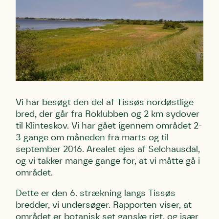
Email
Email
Email
Telefon
Telefon
Telefon
Danmarks Naturfredningsforening må gerne kontakte mig
Danmarks Naturfredningsforening må gerne kontakte mig
Danmarks Naturfredningsforening må gerne kontakte mig
Vi har besøgt den del af Tissøs nordøstlige
med nyt om sagen samt fremtidige
med nyt om sagen samt fremtidige
med nyt om sagen samt fremtidige
bred, der går fra Roklubben og 2 km sydover
underskriftindsamlinger og andre støttemuligheder. Jeg
underskriftindsamlinger og andre støttemuligheder. Jeg
underskriftindsamlinger og andre støttemuligheder. Jeg
til Klinteskov. Vi har gået igennem området 2-
kan til enhver tid tilbagekalde dette samtykke ved at
kan til enhver tid tilbagekalde dette samtykke ved at
kan til enhver tid tilbagekalde dette samtykke ved at
kontakte persondata@dn.dk
kontakte persondata@dn.dk
kontakte persondata@dn.dk
3 gange om måneden fra marts og til
september 2016. Arealet ejes af Selchausdal,
Skriv under nu
Skriv under nu
Skriv under nu
og vi takker mange gange for, at vi måtte gå i
området.
Du skriver under på
Du skriver under på
Du skriver under på
Dette er den 6. strækning langs Tissøs
Første punkt
Linie 1
Storken tilbage til Kolding
bredder, vi undersøger. Rapporten viser, at
Test
Endelig er kvashegnet også et godt
området er botanisk set ganske rigt, og især
Hjørring
hjem for jordhumle, der nok er den