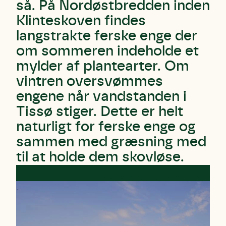
så. På Nordøstbredden inden
Klinteskoven findes
langstrakte ferske enge der
om sommeren indeholde et
mylder af plantearter. Om
vintren oversvømmes
engene når vandstanden i
Tissø stiger. Dette er helt
naturligt for ferske enge og
sammen med græsning med
til at holde dem skovløse.
Skriv under (hjørring)
Sund Limfjord
Storken tilbage til Kolding
Fornavn
Fornavn
Fornavn
Efternavn
Efternavn
Efternavn