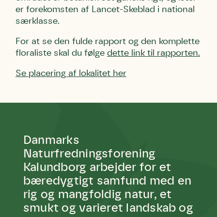
er forekomsten af Lancet-Skeblad i national
Linie 2
mest kendte af de danske humlebiarter.
særklasse.
Den store humlebi – eller brumbasse
som mange kalder den.
For at se den fulde rapport og den komplette
Andet punkt
floraliste skal du følge
dette link til rapporten
.
Humlebier bestøver effektivt blomster
og afgrøder i din have.
Se placering af lokalitet her
Danmarks
Naturfredningsforening
Kalundborg arbejder for et
bæredygtigt samfund med en
rig og mangfoldig natur, et
smukt og varieret landskab og