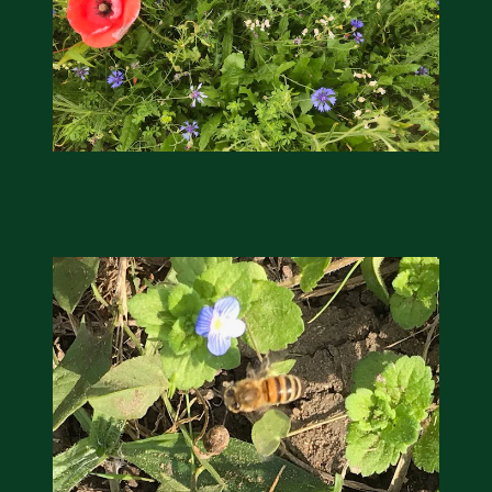
humlebiarter. Den store humlebi –
eller brumbasse som mange kalder
den.
Andet punkt
Humlebier bestøver effektivt
blomster og afgrøder i din have.