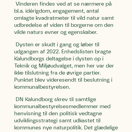
Vinderen findes ved at se nærmere på
bl.a. idérigdom, engagement, antal
omlagte kvadratmeter til vild natur samt
udbredelse af viden til borgerne om den
vilde naturs evner og egenskaber.
Dysten er skudt i gang og løber til
udgangen af 2022. Enhedslisten bragte
Kalundborgs deltagelse i dysten op i
Teknik og Miljøudvalget, men her var der
ikke tilslutning fra de øvrige partier.
Punktet blev videresendt til beslutning i
kommunalbestyrelsen.
Skriv under (hjørring)
Sund Limfjord
Storken tilbage til Kolding
DN Kalundborg skrev til samtlige
Fornavn
Fornavn
Fornavn
kommunalbestyrelsesmedlemmer med
henvisning til den politisk vedtagne
udviklingsstrategi samt udkastet til
Efternavn
Efternavn
Efternavn
kommunes nye naturpolitik. Det glædelige