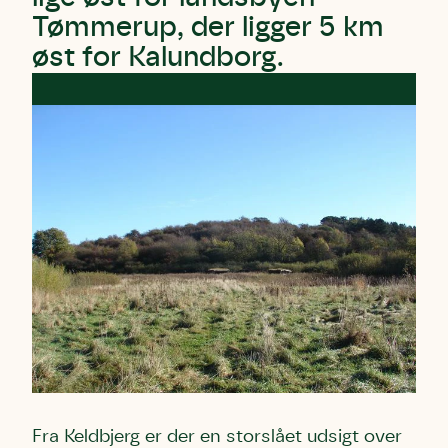
Tømmerup, der ligger 5 km
øst for Kalundborg.
Skriv under (hjørring)
Sund Limfjord
Storken tilbage til Kolding
Fornavn
Fornavn
Fornavn
Efternavn
Efternavn
Efternavn
Email
Email
Email
Telefon
Telefon
Telefon
Fra Keldbjerg er der en storslået udsigt over