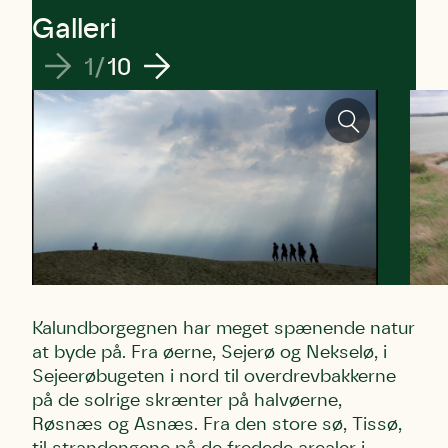
Galleri
1
/
10
Skriv under (hjørring)
Sund Limfjord
Storken tilbage til Kolding
Fornavn
Fornavn
Fornavn
Efternavn
Efternavn
Efternavn
Kalundborgegnen har meget spænende natur
at byde på. Fra øerne, Sejerø og Nekselø, i
Email
Email
Email
Sejeerøbugeten i nord til overdrevbakkerne
på de solrige skrænter på halvøerne,
Røsnæs og Asnæs. Fra den store sø, Tissø,
Telefon
Telefon
Telefon