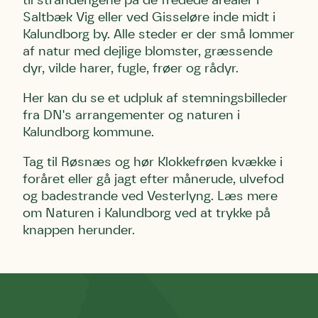
til strandengene på de fredede arealer i
Saltbæk Vig eller ved Gisseløre inde midt i
Kalundborg by. Alle steder er der små lommer
Danmarks Naturfredningsforening må gerne kontakte mig
Danmarks Naturfredningsforening må gerne kontakte mig
Danmarks Naturfredningsforening må gerne kontakte mig
af natur med dejlige blomster, græssende
med nyt om sagen samt fremtidige
med nyt om sagen samt fremtidige
med nyt om sagen samt fremtidige
dyr, vilde harer, fugle, frøer og rådyr.
underskriftindsamlinger og andre støttemuligheder. Jeg
underskriftindsamlinger og andre støttemuligheder. Jeg
underskriftindsamlinger og andre støttemuligheder. Jeg
kan til enhver tid tilbagekalde dette samtykke ved at
kan til enhver tid tilbagekalde dette samtykke ved at
kan til enhver tid tilbagekalde dette samtykke ved at
Her kan du se et udpluk af stemningsbilleder
kontakte persondata@dn.dk
kontakte persondata@dn.dk
kontakte persondata@dn.dk
fra DN's arrangementer og naturen i
Skriv under nu
Skriv under nu
Skriv under nu
Kalundborg kommune.
Tag til Røsnæs og hør Klokkefrøen kvække i
Du skriver under på
Du skriver under på
Du skriver under på
foråret eller gå jagt efter månerude, ulvefod
Første punkt
Linie 1
Storken tilbage til Kolding
og badestrande ved Vesterlyng. Læs mere
Test
Endelig er kvashegnet også et godt
om Naturen i Kalundborg ved at trykke på
Hjørring
hjem for jordhumle, der nok er den
knappen herunder.
Linie 2
mest kendte af de danske humlebiarter.
Den store humlebi – eller brumbasse
som mange kalder den.
Andet punkt
Humlebier bestøver effektivt blomster