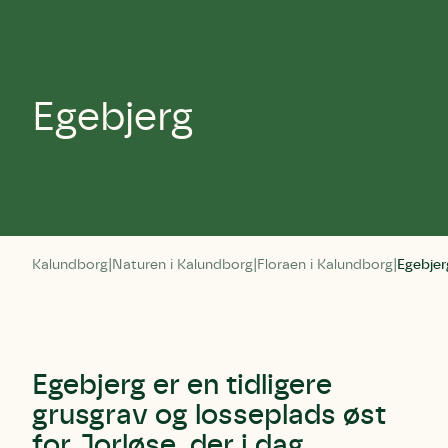
Egebjerg
Kalundborg
Naturen i Kalundborg
Floraen i Kalundborg
Egebjer
Egebjerg er en tidligere
grusgrav og losseplads øst
for Jorløse, der i dag