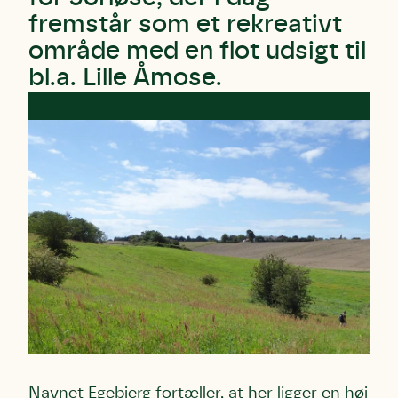
fremstår som et rekreativt
område med en flot udsigt til
bl.a. Lille Åmose.
Skriv under (hjørring)
Sund Limfjord
Storken tilbage til Kolding
Fornavn
Fornavn
Fornavn
Efternavn
Efternavn
Efternavn
Email
Email
Email
Telefon
Telefon
Telefon
Navnet Egebjerg fortæller, at her ligger en høj
Danmarks Naturfredningsforening må gerne kontakte
Danmarks Naturfredningsforening må gerne kontakte
Danmarks Naturfredningsforening må gerne kontakte