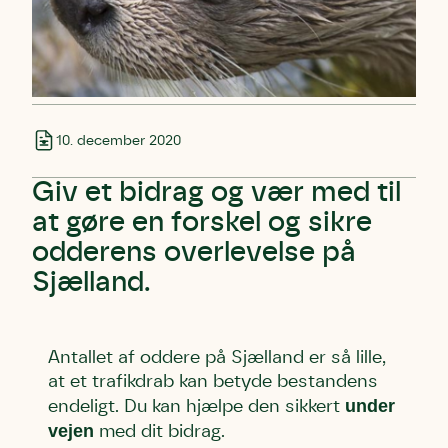
10. december 2020
Giv et bidrag og vær med til
at gøre en forskel og sikre
odderens overlevelse på
Sjælland.
Antallet af oddere på Sjælland er så lille,
at et trafikdrab kan betyde bestandens
Skriv under (hjørring)
Sund Limfjord
Storken tilbage til Kolding
under
endeligt. Du kan hjælpe den sikkert
Fornavn
Fornavn
Fornavn
vejen
med dit bidrag.