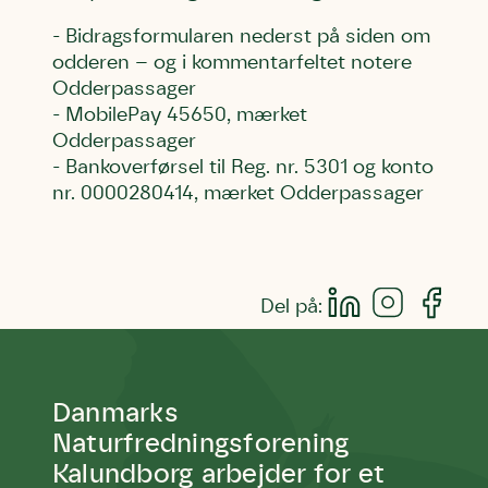
Test
Endelig er kvashegnet også et godt
- Bidragsformularen nederst på siden om
Hjørring
hjem for jordhumle, der nok er den
odderen –
og i kommentarfeltet notere
Linie 2
mest kendte af de danske
Odderpassager
humlebiarter. Den store humlebi –
- MobilePay 45650, mærket
eller brumbasse som mange kalder
Odderpassager
den.
- Bankoverførsel til Reg. nr. 5301 og konto
Andet punkt
nr. 0000280414, mærket Odderpassager
Humlebier bestøver effektivt
blomster og afgrøder i din have.
Del på:
Danmarks
Naturfredningsforening
Kalundborg arbejder for et