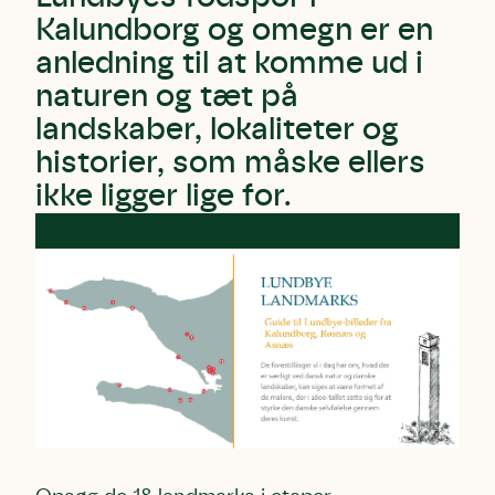
Kalundborg og omegn er en
anledning til at komme ud i
naturen og tæt på
landskaber, lokaliteter og
Skriv under (hjørring)
Sund Limfjord
Storken tilbage til Kolding
historier, som måske ellers
Fornavn
Fornavn
Fornavn
ikke ligger lige for.
Efternavn
Efternavn
Efternavn
Email
Email
Email
Telefon
Telefon
Telefon