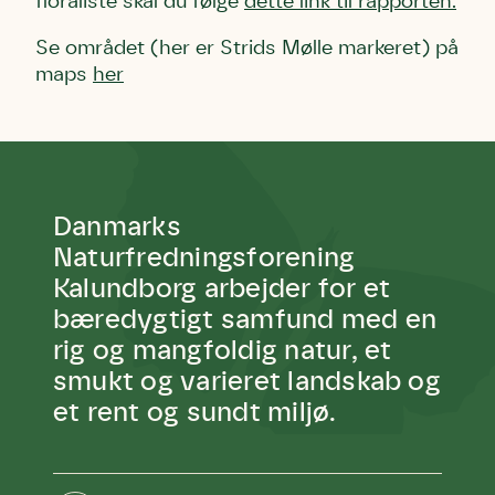
floraliste skal du følge
dette link til rapporten
.
Den store humlebi – eller brumbasse
som mange kalder den.
Se området (her er Strids Mølle markeret) på
Andet punkt
maps
her
Humlebier bestøver effektivt blomster
og afgrøder i din have.
Danmarks
Naturfredningsforening
Kalundborg arbejder for et
bæredygtigt samfund med en
rig og mangfoldig natur, et
smukt og varieret landskab og
et rent og sundt miljø.