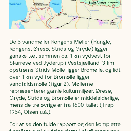
Email
Email
Email
Telefon
Telefon
Telefon
De 5 vandmøller Kongens Møller (Rangle,
Danmarks Naturfredningsforening må gerne kontakte mig
Danmarks Naturfredningsforening må gerne kontakte mig
Danmarks Naturfredningsforening må gerne kontakte mig
Kongens, Øresø, Strids og Gryde) ligger
med nyt om sagen samt fremtidige
med nyt om sagen samt fremtidige
med nyt om sagen samt fremtidige
ganske tæt sammen ca. 1 km sydvest for
underskriftindsamlinger og andre støttemuligheder. Jeg
underskriftindsamlinger og andre støttemuligheder. Jeg
underskriftindsamlinger og andre støttemuligheder. Jeg
Skarresø ved Jyderup i Vestsjælland. 3 km
kan til enhver tid tilbagekalde dette samtykke ved at
kan til enhver tid tilbagekalde dette samtykke ved at
kan til enhver tid tilbagekalde dette samtykke ved at
kontakte persondata@dn.dk
kontakte persondata@dn.dk
kontakte persondata@dn.dk
opstrøms Strids Mølle ligger Bromølle, og lidt
over 1 km syd for Bromølle ligger
Skriv under nu
Skriv under nu
Skriv under nu
vandfaldsmølle (figur 2). Møllerne
repræsenterer gamle kulturmiljøer. Øresø,
Du skriver under på
Du skriver under på
Du skriver under på
Gryde, Strids og Bromølle er middelalderlige,
Første punkt
Linie 1
Storken tilbage til Kolding
mens de tre øvrige er fra 1600-tallet (Trap
Test
Endelig er kvashegnet også et godt
1954, Olsen u.å.).
Hjørring
hjem for jordhumle, der nok er den
For at se den fulde rapport og den komplette
Linie 2
mest kendte af de danske humlebiarter.